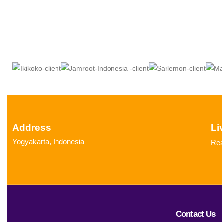
Address
Li
Yogyakarta, Indonesia
Rea
Contact Us