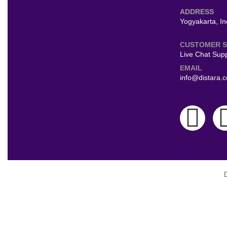
ADDRESS
Yogyakarta, I
CUSTOMER S
Live Chat Sup
EMAIL
info@distara.c
D