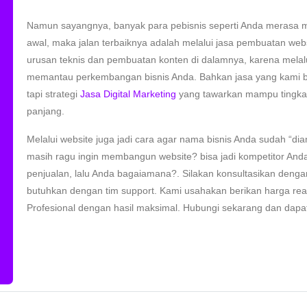
Namun sayangnya, banyak para pebisnis seperti Anda merasa 
awal, maka jalan terbaiknya adalah melalui jasa pembuatan websi
urusan teknis dan pembuatan konten di dalamnya, karena melalu
memantau perkembangan bisnis Anda. Bahkan jasa yang kami ber
tapi strategi
Jasa Digital Marketing
yang tawarkan mampu tingkatk
panjang.
Melalui website juga jadi cara agar nama bisnis Anda sudah “dia
masih ragu ingin membangun website? bisa jadi kompetitor An
penjualan, lalu Anda bagaiamana?. Silakan konsultasikan denga
butuhkan dengan tim support. Kami usahakan berikan harga reali
Profesional dengan hasil maksimal. Hubungi sekarang dan dapat