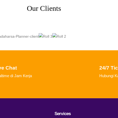
Our Clients
ve Chat
24/7 Ti
ltime di Jam Kerja
Hubungi Ka
Services