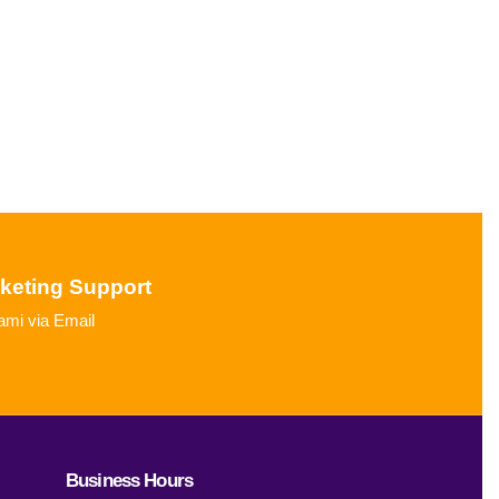
cketing Support
mi via Email
Business Hours