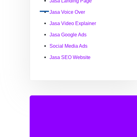
Jasa Landing Page
Jasa Voice Over
Jasa Video Explainer
Jasa Google Ads
Social Media Ads
Jasa SEO Website