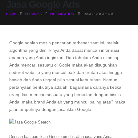
Jasa Google Ads
HOME
SERVICES
OPTIMIZATION
JASA GOOGLE ADS
Google adalah mesin pencarian terbesar saat ini, melalui
algoritma yang dimilikinya Anda dapat mencari informasi
apapun yang Anda inginkan. Dan tahukah Anda di setiap
Anda mencari sesuatu di Goole maka akan disuguhkan
sederet website yang muncul baik dari urutan atas hingga
bawah dan Anda tinggal pilih sesuai kebutuhan. Namun
pertanyaan berikutnya adalah, bagaimana caranya ketika
orang lain mencari sesuatu yang berkaitan dengan bisnis
Anda, maka brand Andalah yang muncul paling atas? maka
jalan ampuhnya dengan jasa iklan Google.
Dengan bantuan iklan Google produk atau jasa yang Anda