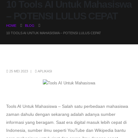
10 Tools AI Untuk Mahasiswa
– POTENSI LULUS CEPAT
HOME
BLOG
10 TOOLS AI UNTUK MAHASISWA – POTENSI LULUS CEPAT
25 MEI 2023
APLIKASI
Tools AI Untuk Mahasiswa – Salah satu perbedaan mahasiswa
zaman dahulu dengan sekarang adalah adanya sumber
informasi yang beragam. Saat era digital masuk lebih cepat di
Indonesia, sumber ilmu seperti YouTube dan Wikipedia bantu