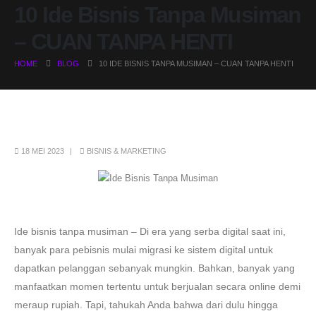
10 Ide Bisnis Tanpa Musiman
– CUAN TANPA HENTI
HOME
BLOG
10 IDE BISNIS TANPA MUSIMAN – CUAN TANPA HENTI
18 MEI 2023
BISNIS & MARKETING
Ide bisnis tanpa musiman – Di era yang serba digital saat ini,
banyak para pebisnis mulai migrasi ke sistem digital untuk
dapatkan pelanggan sebanyak mungkin. Bahkan, banyak yang
manfaatkan momen tertentu untuk berjualan secara online demi
meraup rupiah. Tapi, tahukah Anda bahwa dari dulu hingga