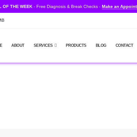
L OF THE WEEK
- Free Diagnosis & Break Checks -
Make an Appoin
WIB
E
ABOUT
SERVICES
PRODUCTS
BLOG
CONTACT