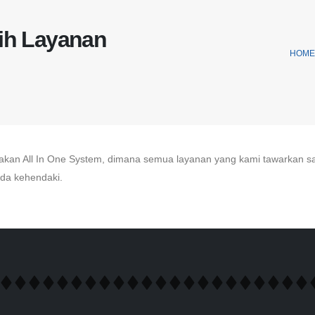
ih Layanan
HOME
pakan All In One System, dimana semua layanan yang kami tawarkan sa
nda kehendaki.