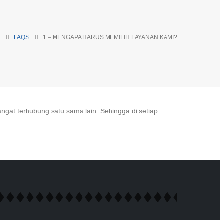
FAQS
1 – MENGAPA HARUS MEMILIH LAYANAN KAMI?
ngat terhubung satu sama lain. Sehingga di setiap