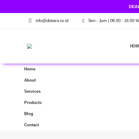
DEA
info@distara.co.id
Sen - Jum | 08.00 - 16.00 
HOM
Home
About
Services
Products
Blog
Contact