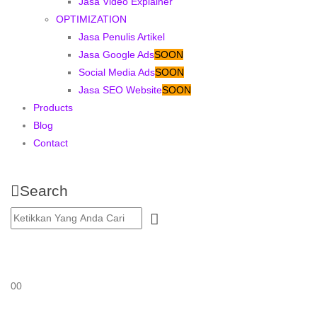
Jasa Video Explainer
OPTIMIZATION
Jasa Penulis Artikel
Jasa Google Ads
SOON
Social Media Ads
SOON
Jasa SEO Website
SOON
Products
Blog
Contact
Search
0
0