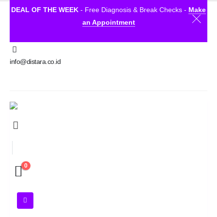
DEAL OF THE WEEK
- Free Diagnosis & Break Checks -
Make
an Appointment
info@distara.co.id
0